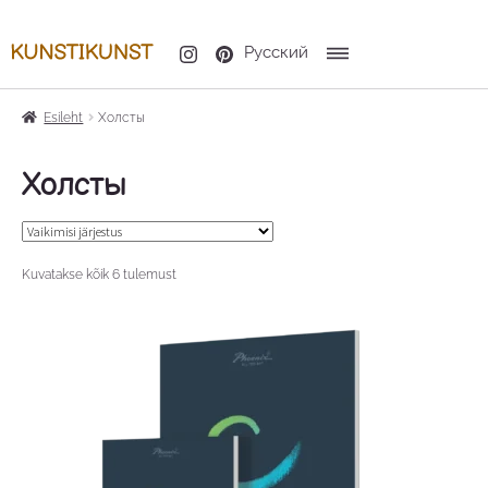
Русский
Esileht
Холсты
Холсты
Kuvatakse kõik 6 tulemust